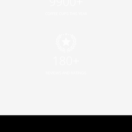
9900+
COFFEE CUPS THIS YEAR
180+
REVIEWS AND RATINGS