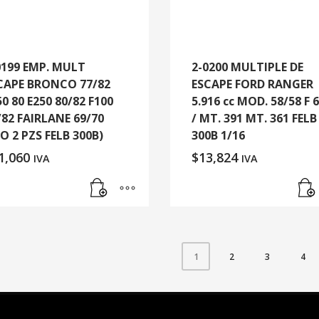
0199 EMP. MULT
2-0200 MULTIPLE DE
CAPE BRONCO 77/82
ESCAPE FORD RANGER
50 80 E250 80/82 F100
5.916 cc MOD. 58/58 F 
/82 FAIRLANE 69/70
/ MT. 391 MT. 361 FELB
GO 2 PZS FELB 300B)
300B 1/16
1,060
$
13,824
IVA
IVA
2
3
4
1