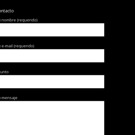
ontacto
 nombre (requerido)
 e-mail (requerido)
sunto
u mensaje