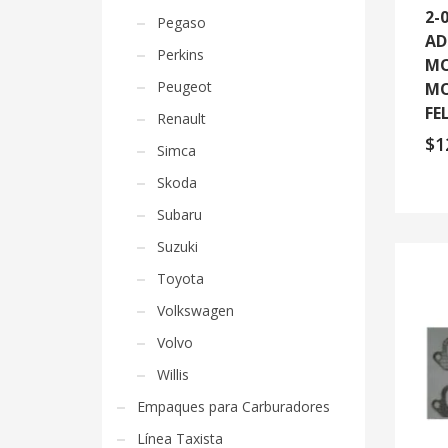
2-
Pegaso
AD
Perkins
MO
Peugeot
MO
FE
Renault
$
1
Simca
Skoda
Subaru
Suzuki
Toyota
Volkswagen
Volvo
Willis
Empaques para Carburadores
Línea Taxista