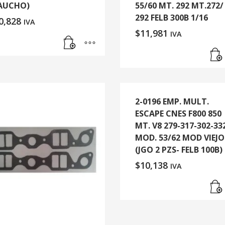
AUCHO)
55/60 MT. 292 MT.272/
292 FELB 300B 1/16
0,828
IVA
$
11,981
IVA
2-0196 EMP. MULT.
ESCAPE CNES F800 850
MT. V8 279-317-302-33
MOD. 53/62 MOD VIEJO
(JGO 2 PZS- FELB 100B)
$
10,138
IVA