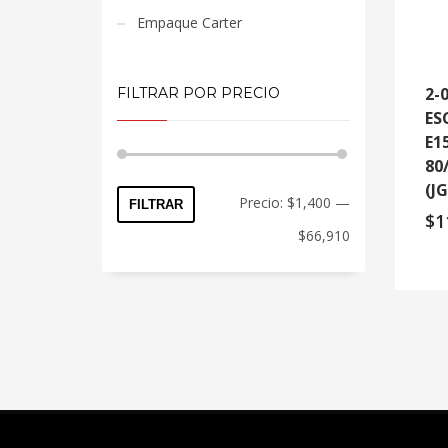
Empaque Carter
2-
FILTRAR POR PRECIO
ES
E1
80
(J
Precio:
$1,400
—
FILTRAR
$
1
$66,910