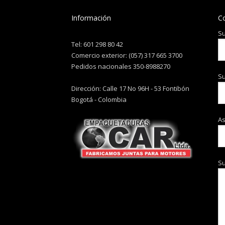
Información
C
Su
Tel: 601 298 80 42
Comercio exterior: (057) 317 665 3700
Pedidos nacionales 350-8988270
Su
Dirección: Calle 17 No 96H - 53 Fontibón
Bogotá - Colombia
A
S