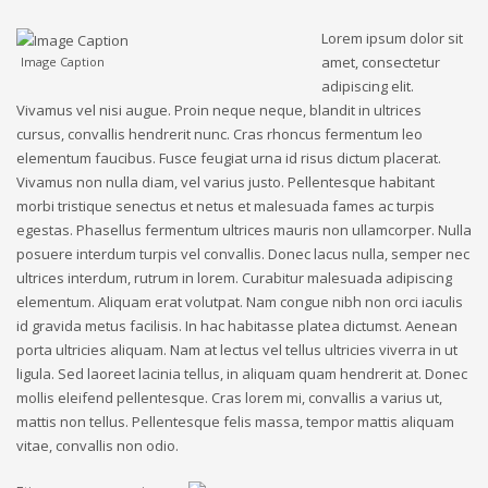
Lorem ipsum dolor sit
amet, consectetur
Image Caption
adipiscing elit.
Vivamus vel nisi augue. Proin neque neque, blandit in ultrices
cursus, convallis hendrerit nunc. Cras rhoncus fermentum leo
elementum faucibus. Fusce feugiat urna id risus dictum placerat.
Vivamus non nulla diam, vel varius justo. Pellentesque habitant
morbi tristique senectus et netus et malesuada fames ac turpis
egestas. Phasellus fermentum ultrices mauris non ullamcorper. Nulla
posuere interdum turpis vel convallis. Donec lacus nulla, semper nec
ultrices interdum, rutrum in lorem. Curabitur malesuada adipiscing
elementum. Aliquam erat volutpat. Nam congue nibh non orci iaculis
id gravida metus facilisis. In hac habitasse platea dictumst. Aenean
porta ultricies aliquam. Nam at lectus vel tellus ultricies viverra in ut
ligula. Sed laoreet lacinia tellus, in aliquam quam hendrerit at. Donec
mollis eleifend pellentesque. Cras lorem mi, convallis a varius ut,
mattis non tellus. Pellentesque felis massa, tempor mattis aliquam
vitae, convallis non odio.