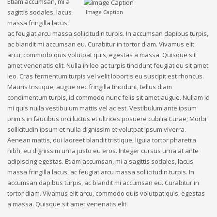
Etiam accumsan, mi a
sagittis sodales, lacus
Image Caption
massa fringilla lacus,
ac feugiat arcu massa sollicitudin turpis. In accumsan dapibus turpis,
ac blandit mi accumsan eu. Curabitur in tortor diam. Vivamus elit
arcu, commodo quis volutpat quis, egestas a massa. Quisque sit
amet venenatis elit. Nulla in leo ac turpis tincidunt feugiat eu sit amet
leo. Cras fermentum turpis vel velit lobortis eu suscipit est rhoncus.
Mauris tristique, augue nec fringilla tincidunt, tellus diam
condimentum turpis, id commodo nunc felis sit amet augue. Nullam id
mi quis nulla vestibulum mattis vel ac est. Vestibulum ante ipsum
primis in faucibus orci luctus et ultrices posuere cubilia Curae; Morbi
sollicitudin ipsum et nulla dignissim et volutpat ipsum viverra.
Aenean mattis, dui laoreet blandit tristique, ligula tortor pharetra
nibh, eu dignissim urna justo eu eros. Integer cursus urna at ante
adipiscing egestas. Etiam accumsan, mi a sagittis sodales, lacus
massa fringilla lacus, ac feugiat arcu massa sollicitudin turpis. In
accumsan dapibus turpis, ac blandit mi accumsan eu. Curabitur in
tortor diam. Vivamus elit arcu, commodo quis volutpat quis, egestas
a massa. Quisque sit amet venenatis elit.