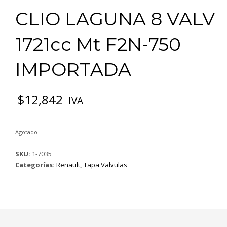
CLIO LAGUNA 8 VALV
1721cc Mt F2N-750
IMPORTADA
$
12,842
IVA
Agotado
SKU:
1-7035
Categorías:
Renault
,
Tapa Valvulas