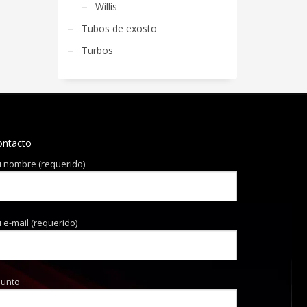
Willis
Tubos de exosto
Turbos
ontacto
 nombre (requerido)
 e-mail (requerido)
sunto