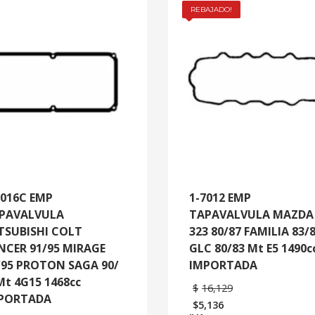
REBAJADO!
7016C EMP
1-7012 EMP
PAVALVULA
TAPAVALVULA MAZDA
TSUBISHI COLT
323 80/87 FAMILIA 83/
NCER 91/95 MIRAGE
GLC 80/83 Mt E5 1490c
/95 PROTON SAGA 90/
IMPORTADA
Mt 4G15 1468cc
$
16,129
PORTADA
$
5,136