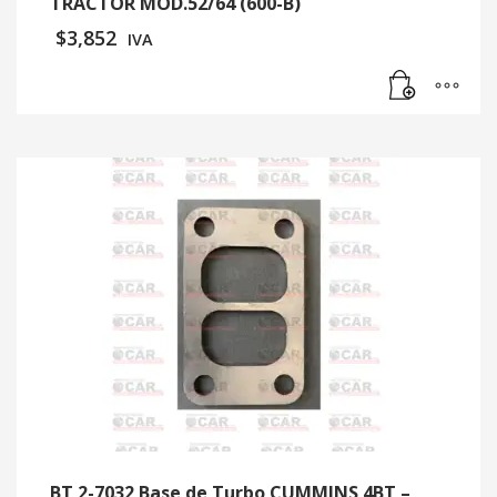
TRACTOR MOD.52/64 (600-B)
$
3,852
IVA
BT 2-7032 Base de Turbo CUMMINS 4BT –