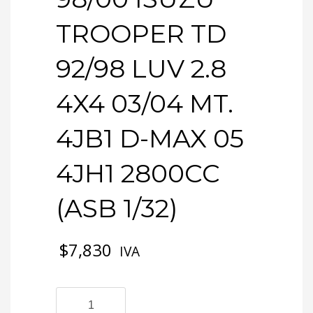
TROOPER TD
92/98 LUV 2.8
4X4 03/04 MT.
4JB1 D-MAX 05
4JH1 2800CC
(ASB 1/32)
$
7,830
IVA
2-
2345