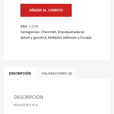
EMP.
MULT.
AÑADIR AL CARRITO
ADMISION
NKR
SKU:
2-2345
98/00
Categorías:
Chevrolet
,
Empaquetaduras
ISUZU
diésel y gasolina
,
Múltiples Admisión y Escape
TROOPER
TD
92/98
LUV
2.8
4X4
03/04
DESCRIPCIÓN
VALORACIONES (0)
MT.
4JB1
D-
MAX
DESCRIPCIÓN
05
KCH-07-81115 A
4JH1
2800CC