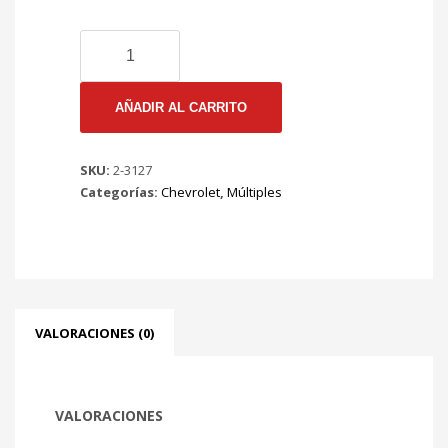
2-
3127
EMP.
MULT
AÑADIR AL CARRITO
ESCAPE
GRAN
SKU:
2-3127
VITARA
Categorías:
Chevrolet
,
Múltiples
98
MT.
J20A
DOHC
2000CC
(FELB
600B)
VALORACIONES (0)
cantidad
VALORACIONES