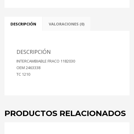
318LA
5201cc
Ø
99.50mm
DESCRIPCIÓN
VALORACIONES (0)
(juego
*2)
cantidad
DESCRIPCIÓN
INTERCAMBIABLE FRACO 1182030
OEM 2463338
TC 1210
PRODUCTOS RELACIONADOS