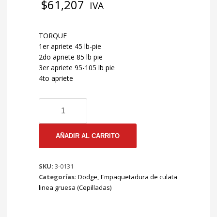
$
61,207
IVA
TORQUE
1er apriete 45 lb-pie
2do apriete 85 lb pie
3er apriete 95-105 lb pie
4to apriete
3-
0131
EMP
CULATA
AÑADIR AL CARRITO
GRUESA
CHRYSLER
SKU:
3-0131
CORDOBA
Categorías:
Dodge
,
Empaquetadura de culata
318
linea gruesa (Cepilladas)
75/93
(MOD.RECIENTE)
Mt