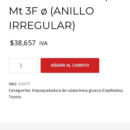
Mt 3F ø (ANILLO
IRREGULAR)
$
38,657
IVA
3-
AÑADIR AL CARRITO
0177
EMP
CULATA
SKU:
3-0177
GRUESA
Categorías:
Empaquetadura de culata linea gruesa (Cepilladas)
,
TOYOTA
Toyota
LAND
CRUISER
84/88
Mt
3F