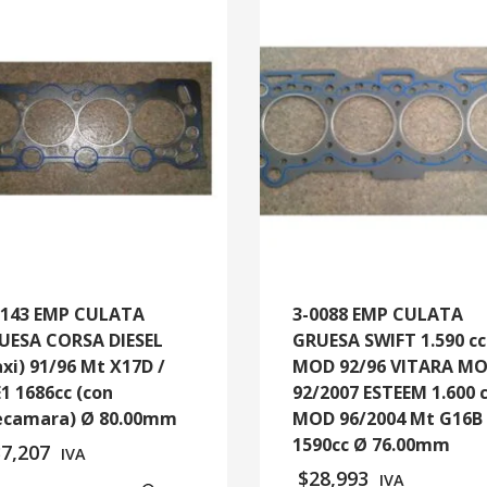
0143 EMP CULATA
3-0088 EMP CULATA
UESA CORSA DIESEL
GRUESA SWIFT 1.590 cc
axi) 91/96 Mt X17D /
MOD 92/96 VITARA M
E1 1686cc (con
92/2007 ESTEEM 1.600 
ecamara) Ø 80.00mm
MOD 96/2004 Mt G16B
1590cc Ø 76.00mm
37,207
IVA
$
28,993
IVA