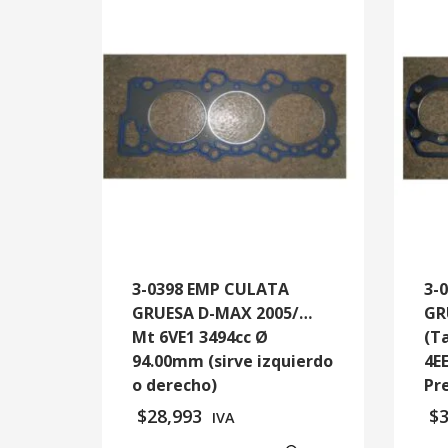
3-0398 EMP CULATA
3-
GRUESA D-MAX 2005/…
GR
Mt 6VE1 3494cc Ø
(T
94.00mm (sirve izquierdo
4E
o derecho)
Pr
$
28,993
$
IVA