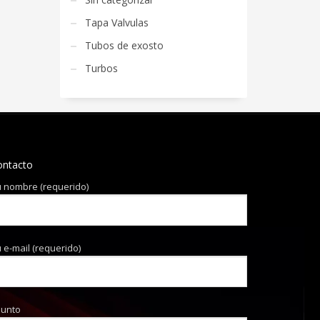
Tapa Valvulas
Tubos de exosto
Turbos
ontacto
 nombre (requerido)
 e-mail (requerido)
sunto