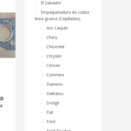
El Salvador
Empaquetadura de culata
linea gruesa (Cepilladas)
Aro Carpati
Chery
Chevrolet
Chrysler
Citroen
Cummins
Daewoo
Daihatsu
OD
Dodge
cc
Fiat
Ford
Ford Tractor