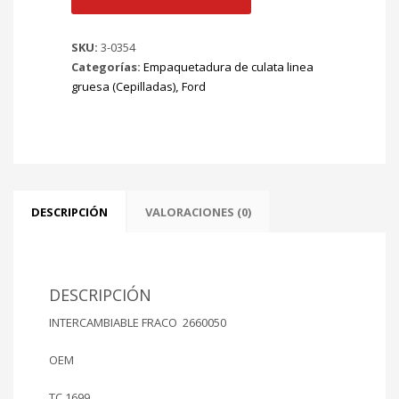
GRUESA
BRONCO
SKU:
3-0354
MTO.240/300.
Categorías:
Empaquetadura de culata linea
4.916
gruesa (Cepilladas)
,
Ford
c.c
MOD.65/72
Mt
240/300
3933cc
Ø
104.5mm
DESCRIPCIÓN
VALORACIONES (0)
cantidad
DESCRIPCIÓN
INTERCAMBIABLE FRACO 2660050
OEM
TC 1699