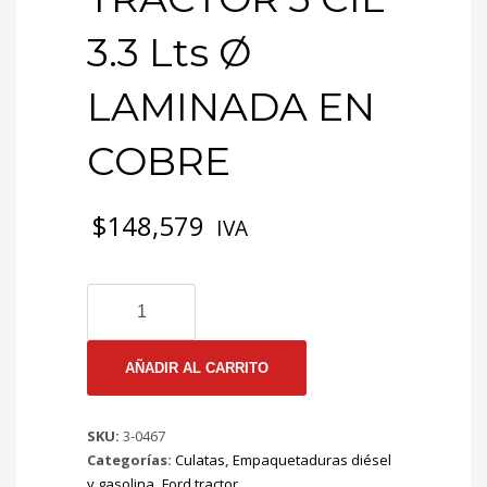
3.3 Lts Ø
LAMINADA EN
COBRE
$
148,579
IVA
3-
0467
EMP
CULATA
AÑADIR AL CARRITO
FORD
TRACTOR
SKU:
3-0467
3
Categorías:
Culatas
,
Empaquetaduras diésel
CIL
y gasolina
,
Ford tractor