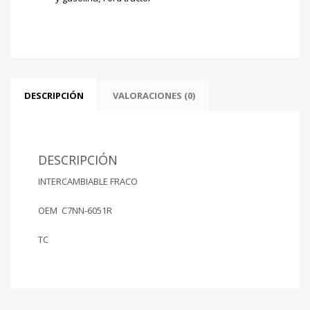
3.3
Lts
Ø
LAMINADA
EN
COBRE
cantidad
DESCRIPCIÓN
VALORACIONES (0)
DESCRIPCIÓN
INTERCAMBIABLE FRACO
OEM C7NN-6051R
TC