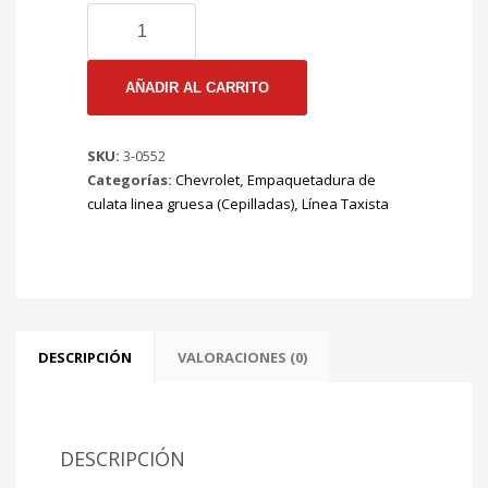
3-
0552
EMP
CULATA
AÑADIR AL CARRITO
GRUESA
SPARK
SKU:
3-0552
TAXI
Categorías:
Chevrolet
,
Empaquetadura de
7:24
culata linea gruesa (Cepilladas)
,
Línea Taxista
CRONOS
Mt
F12S3
995cc
Ø
69.50mm
cantidad
DESCRIPCIÓN
VALORACIONES (0)
DESCRIPCIÓN