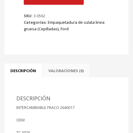
GRUESA
FORD
SKU:
3-0562
KA
Categorías:
Empaquetadura de culata linea
01/04
gruesa (Cepilladas)
,
Ford
FIESTA
01/04
Mt
ZETEC
1600cc
Ø
82.00mm
DESCRIPCIÓN
VALORACIONES (0)
cantidad
DESCRIPCIÓN
INTERCAMBIABLE FRACO 2640017
OEM
TC 3026