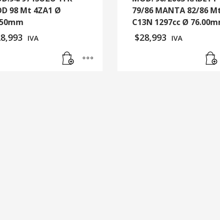
D 98 Mt 4ZA1 Ø
79/86 MANTA 82/86 M
.50mm
C13N 1297cc Ø 76.00
28,993
$
28,993
IVA
IVA