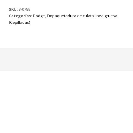
CULATA
SKU:
3-0789
GRUESA
Categorías:
Dodge
,
Empaquetadura de culata linea gruesa
AD
(Cepilladas)
100
5.901
c.c
MOD..74/89
(PISTON
GRANDE)
Mt
360
Ø
104.50mm
(2
*juego)
V8
cantidad