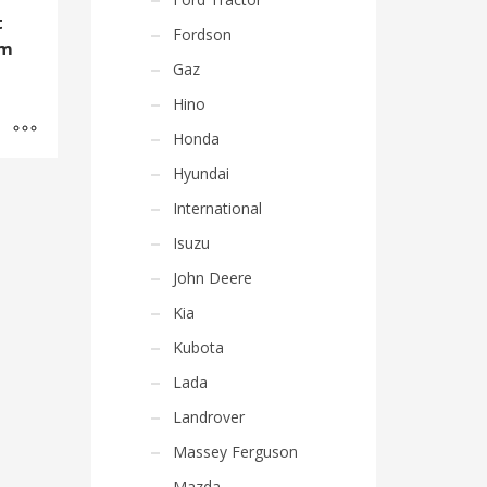
t
Fordson
mm
Gaz
Hino
Honda
Hyundai
International
Isuzu
John Deere
Kia
Kubota
Lada
Landrover
Massey Ferguson
Mazda