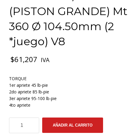
(PISTON GRANDE) Mt
360 Ø 104.50mm (2
*juego) V8
$
61,207
IVA
TORQUE
1er apriete 45 lb-pie
2do apriete 85 lb-pie
3er apriete 95-100 lb-pie
4to apriete
3-
AÑADIR AL CARRITO
0789
EMP