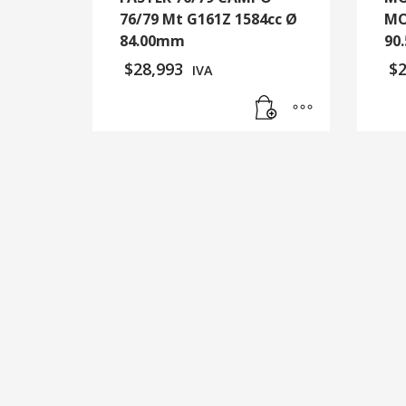
76/79 Mt G161Z 1584cc Ø
MO
84.00mm
90
$
28,993
$
IVA