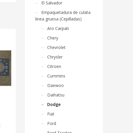
El Salvador
Empaquetadura de culata
linea gruesa (Cepilladas)
Aro Carpati
Chery
Chevrolet
Chrysler
Citroen
Cummins
Daewoo
Daihatsu
Dodge
Fiat
Ford
c
Ford Tractor