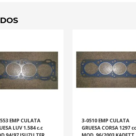
ADOS
0553 EMP CULATA
3-0510 EMP CULATA
UESA LUV 1.584 c.c
GRUESA CORSA 1297 c
D.94/97 ISUZU TFR
MOD. 96/2003 KADETT