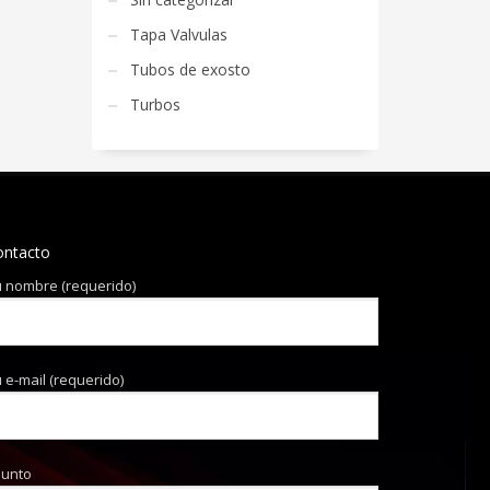
Tapa Valvulas
Tubos de exosto
Turbos
ontacto
 nombre (requerido)
 e-mail (requerido)
sunto