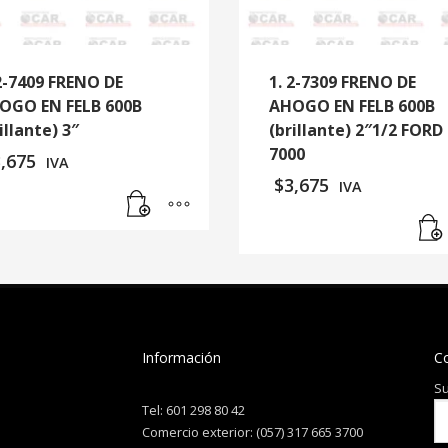
 2-7409 FRENO DE
1. 2-7309 FRENO DE
OGO EN FELB 600B
AHOGO EN FELB 600B
illante) 3″
(brillante) 2″1/2 FORD
7000
3,675
IVA
$
3,675
IVA
Información
C
Su
Tel: 601 298 80 42
Comercio exterior: (057) 317 665 3700