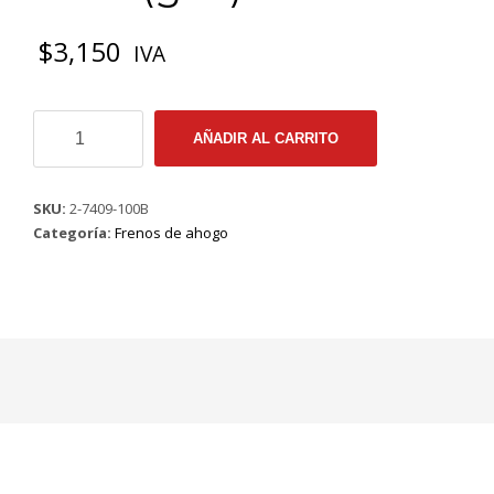
$
3,150
IVA
3.
AÑADIR AL CARRITO
2-
7409
FRENO
SKU:
2-7409-100B
DE
Categoría:
Frenos de ahogo
AHOGO
EN
FELB
100B
(gris)
3"
cantidad