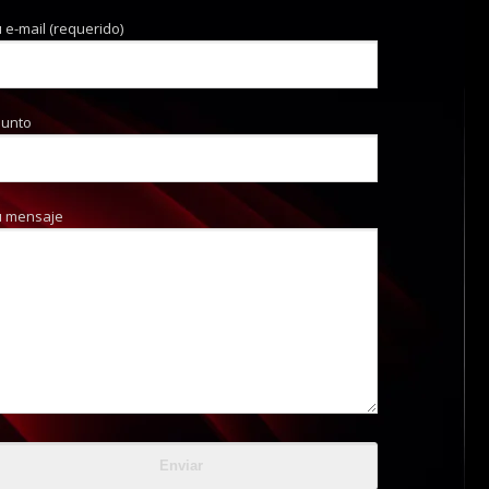
 e-mail (requerido)
sunto
u mensaje