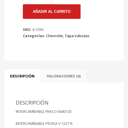
EMP
TAPAVALVULA
AÑADIR AL CARRITO
CHEVROLET
ASTRA
SKU:
4-1036
/
Categorías:
Chevrolet
,
Tapa Valvulas
ZAFIRA
/
VECTRA
Mt
X18XE
16
VALV
DESCRIPCIÓN
VALORACIONES (0)
L4
DOHC
1.8L
98/03
DESCRIPCIÓN
IMPORTADA
INTERCAMBIABLE FRACO 6040125
cantidad
INTERCAMBIABLE PEVISA V 1227 R