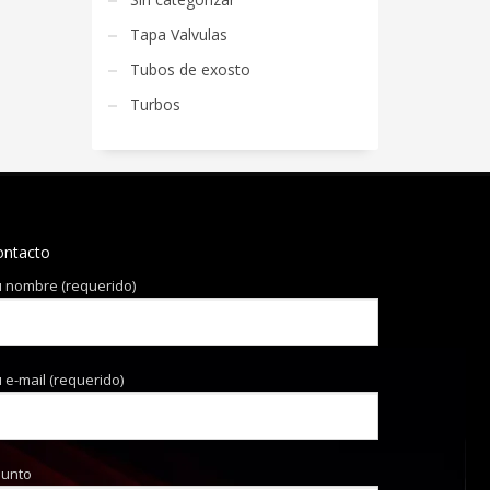
Tapa Valvulas
Tubos de exosto
Turbos
ontacto
 nombre (requerido)
 e-mail (requerido)
sunto