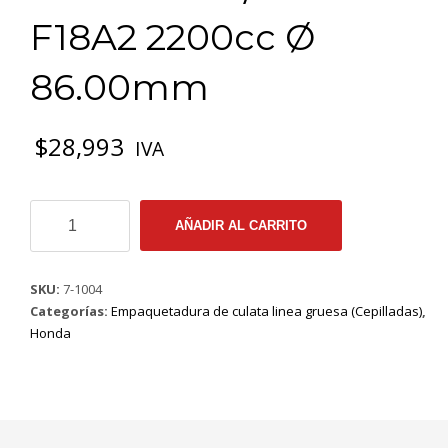
F18A2 2200cc Ø
86.00mm
$
28,993
IVA
7-
AÑADIR AL CARRITO
1004
EMP
CULATA
SKU:
7-1004
GRUESA
Categorías:
Empaquetadura de culata linea gruesa (Cepilladas)
,
HONDA
Honda
ACCORD
89/96
Mt
F18A2
2200cc