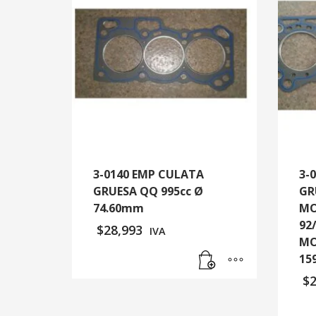
3-0140 EMP CULATA
3-
GRUESA QQ 995cc Ø
GR
74.60mm
MO
92
$
28,993
IVA
MO
15
$