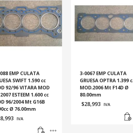
0088 EMP CULATA
3-0067 EMP CULATA
UESA SWIFT 1.590 cc
GRUESA OPTRA 1.399 c
D 92/96 VITARA MOD
MOD.2006 Mt F14D Ø
/2007 ESTEEM 1.600 cc
80.00mm
D 96/2004 Mt G16B
$
28,993
IVA
90cc Ø 76.00mm
28,993
IVA