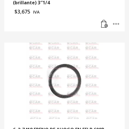
(brillante) 3″1/4
$
3,675
IVA