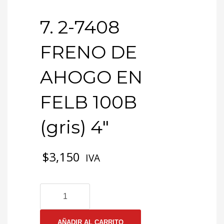
7. 2-7408
FRENO DE
AHOGO EN
FELB 100B
(gris) 4″
$
3,150
IVA
7.
2-
7408
FRENO
AÑADIR AL CARRITO