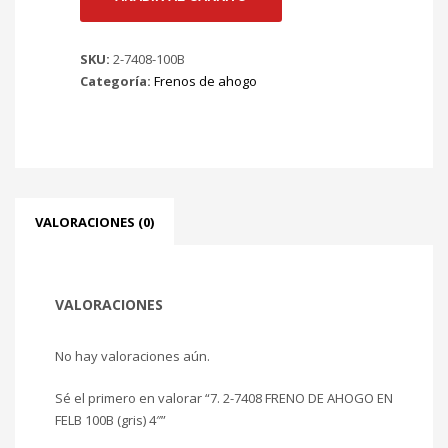
DE
AHOGO
SKU:
2-7408-100B
EN
Categoría:
Frenos de ahogo
FELB
100B
(gris)
4"
cantidad
VALORACIONES (0)
VALORACIONES
No hay valoraciones aún.
Sé el primero en valorar “7. 2-7408 FRENO DE AHOGO EN
FELB 100B (gris) 4″”