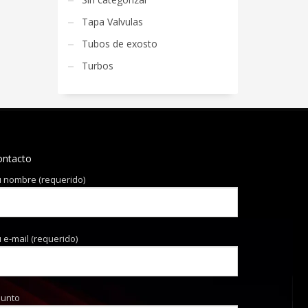
Tapa Valvulas
Tubos de exosto
Turbos
ontacto
 nombre (requerido)
 e-mail (requerido)
sunto