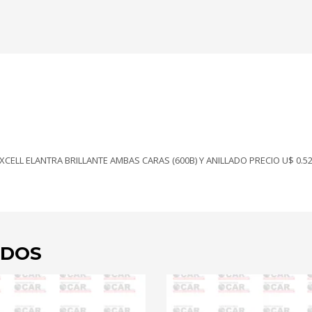
CARAS
(600B)
Y
ANILLADO
PRECIO
U$
0.52
UNIDAD
cantidad
 EXCELL ELANTRA BRILLANTE AMBAS CARAS (600B) Y ANILLADO PRECIO U$ 0.5
ADOS