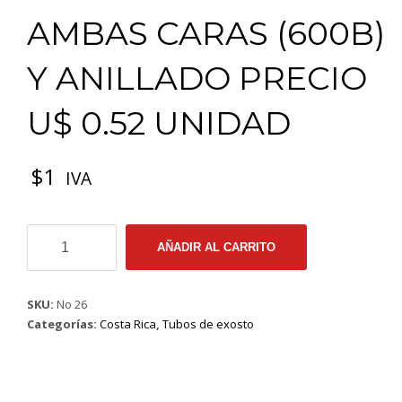
AMBAS CARAS (600B)
Y ANILLADO PRECIO
U$ 0.52 UNIDAD
$
1
IVA
9-
AÑADIR AL CARRITO
00026
No
26
SKU:
No 26
HIUNDAY
Categorías:
Costa Rica
,
Tubos de exosto
EXCELL
ELANTRA
BRILLANTE
AMBAS