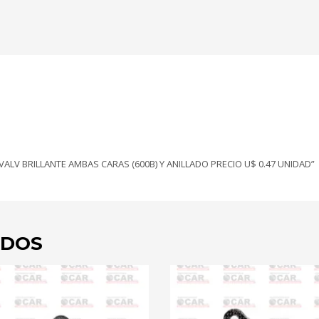
CARAS
(600B)
Y
ANILLADO
PRECIO
U$
0.47
UNIDAD
cantidad
16 VALV BRILLANTE AMBAS CARAS (600B) Y ANILLADO PRECIO U$ 0.47 UNIDAD”
ADOS