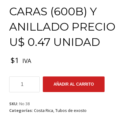
CARAS (600B) Y
ANILLADO PRECIO
U$ 0.47 UNIDAD
$
1
IVA
9-
AÑADIR AL CARRITO
0038
No
38
SKU:
No 38
SIDIKICK
Categorías:
Costa Rica
,
Tubos de exosto
16
VALV
BRILLANTE
AMBAS