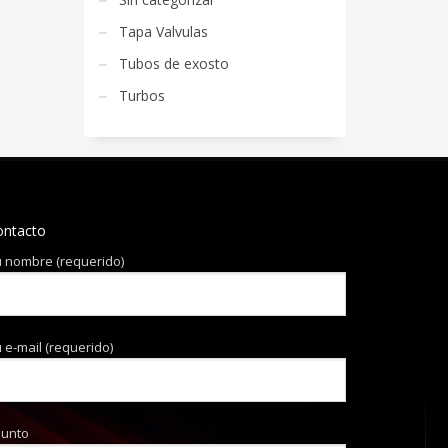
Tapa Valvulas
Tubos de exosto
Turbos
ontacto
 nombre (requerido)
 e-mail (requerido)
sunto