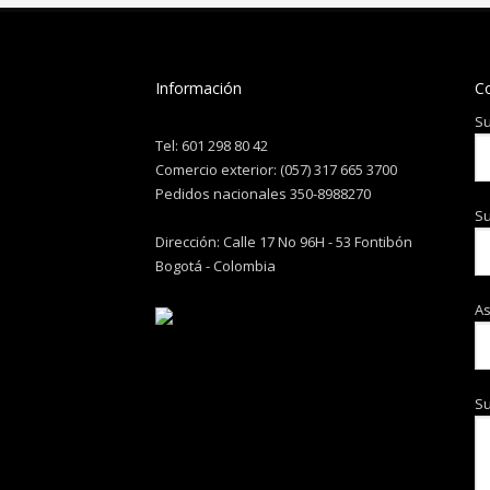
Información
C
Su
Tel: 601 298 80 42
Comercio exterior: (057) 317 665 3700
Pedidos nacionales 350-8988270
Su
Dirección: Calle 17 No 96H - 53 Fontibón
Bogotá - Colombia
A
S