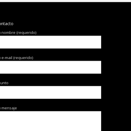
ontacto
 nombre (requerido)
 e-mail (requerido)
sunto
u mensaje