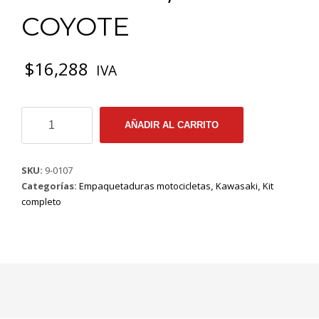
COYOTE
$
16,288
IVA
9-
AÑADIR AL CARRITO
0107
EMP
KIT
SKU:
9-0107
COMPLETO
Categorías:
Empaquetaduras motocicletas
,
Kawasaki
,
Kit
KAWASAKI
completo
/
KEB
175
COYOTE
cantidad