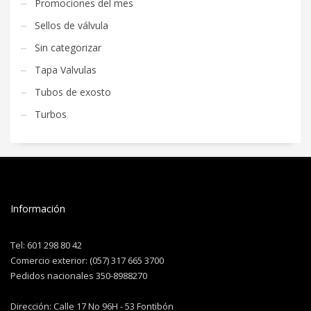
Promociones del mes
Sellos de válvula
Sin categorizar
Tapa Valvulas
Tubos de exosto
Turbos
Información
Tel: 601 298 80 42
Comercio exterior: (057) 317 665 3700
Pedidos nacionales 350-8988270
Dirección: Calle 17 No 96H - 53 Fontibón