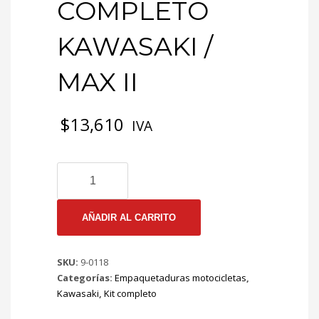
COMPLETO
KAWASAKI /
MAX II
$
13,610
IVA
9-
0118
EMP
KIT
AÑADIR AL CARRITO
COMPLETO
KAWASAKI
SKU:
9-0118
/
Categorías:
Empaquetaduras motocicletas
,
MAX
Kawasaki
,
Kit completo
II
cantidad