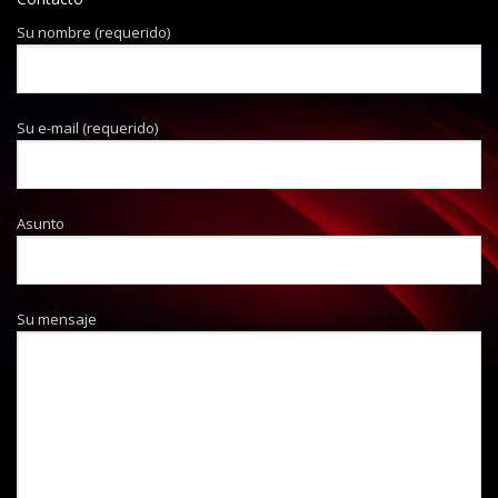
Su nombre (requerido)
Su e-mail (requerido)
Asunto
Su mensaje