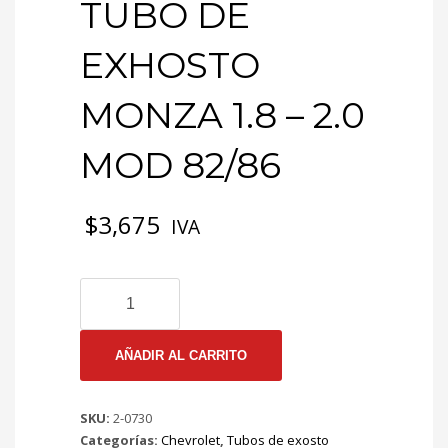
TUBO DE
EXHOSTO
MONZA 1.8 – 2.0
MOD 82/86
$
3,675
IVA
2-
0730
EMP
TUBO
AÑADIR AL CARRITO
DE
EXHOSTO
SKU:
2-0730
MONZA
Categorías:
Chevrolet
,
Tubos de exosto
1.8