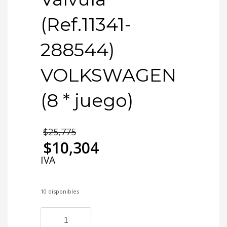
(Ref.11341-
288544)
VOLKSWAGEN
(8 * juego)
$
25,775
$
10,304
IVA
10 disponibles
SV
8-