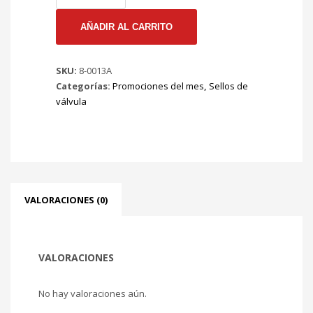
0013A
Sellos
AÑADIR AL CARRITO
de
Válvula
SKU:
8-0013A
(Ref.11341-
Categorías:
Promociones del mes
,
Sellos de
288544)
válvula
VOLKSWAGEN
(8
*
juego)
cantidad
VALORACIONES (0)
VALORACIONES
No hay valoraciones aún.