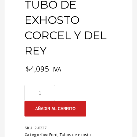
TUBO DE
EXHOSTO
CORCEL Y DEL
REY
$
4,095
IVA
2-
0227
EMP
TUBO
AÑADIR AL CARRITO
DE
EXHOSTO
SKU:
2-0227
CORCEL
Categorías:
Ford
,
Tubos de exosto
Y