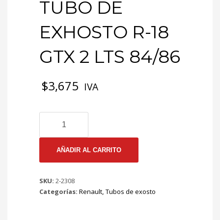
TUBO DE
EXHOSTO R-18
GTX 2 LTS 84/86
$
3,675
IVA
2-
2308
EMP
TUBO
AÑADIR AL CARRITO
DE
EXHOSTO
SKU:
2-2308
R-
Categorías:
Renault
,
Tubos de exosto
18
GTX
2