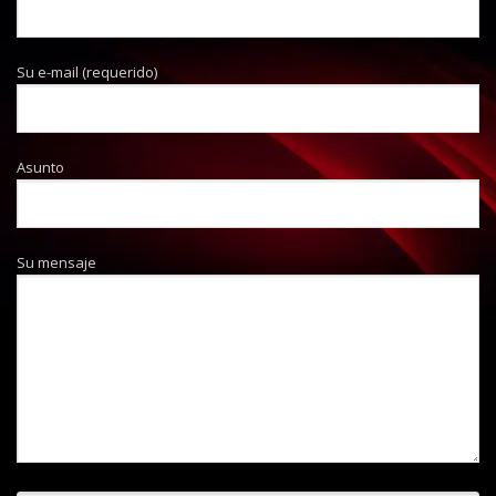
Su e-mail (requerido)
Asunto
Su mensaje