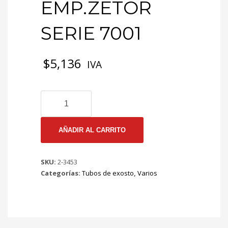
EMP.ZETOR
SERIE 7001
$
5,136
IVA
TE
2-
3453
EMP.ZETOR
AÑADIR AL CARRITO
SERIE
7001
SKU:
2-3453
cantidad
Categorías:
Tubos de exosto
,
Varios