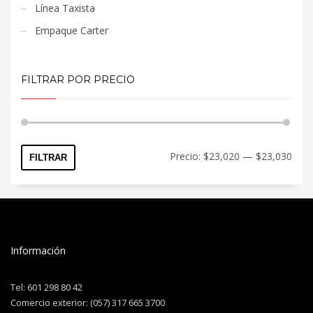
Línea Taxista
Empaque Carter
FILTRAR POR PRECIO
Precio:
$23,020
—
$23,030
FILTRAR
Información
Tel: 601 298 80 42
Comercio exterior: (057) 317 665 3700