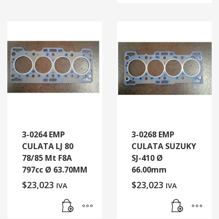
3-0264 EMP
3-0268 EMP
CULATA LJ 80
CULATA SUZUKY
78/85 Mt F8A
SJ-410 Ø
797cc Ø 63.70MM
66.00mm
$
23,023
$
23,023
IVA
IVA