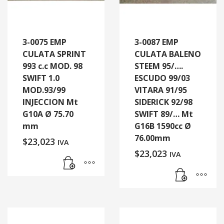
3-0075 EMP
3-0087 EMP
CULATA SPRINT
CULATA BALENO
993 c.c MOD. 98
STEEM 95/….
SWIFT 1.0
ESCUDO 99/03
MOD.93/99
VITARA 91/95
INJECCION Mt
SIDERICK 92/98
G10A Ø 75.70
SWIFT 89/… Mt
mm
G16B 1590cc Ø
76.00mm
$
23,023
IVA
$
23,023
IVA