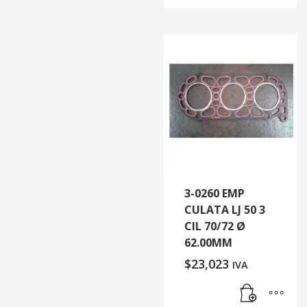
3-0260 EMP
CULATA LJ 50 3
CIL 70/72 Ø
62.00MM
$
23,023
IVA