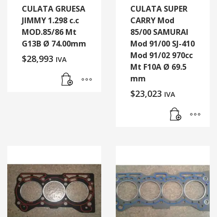
CULATA GRUESA
CULATA SUPER
JIMMY 1.298 c.c
CARRY Mod
MOD.85/86 Mt
85/00 SAMURAI
G13B Ø 74.00mm
Mod 91/00 SJ-410
Mod 91/02 970cc
$
28,993
IVA
Mt F10A Ø 69.5
mm
$
23,023
IVA