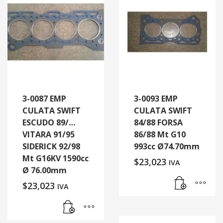
3-0087 EMP
3-0093 EMP
CULATA SWIFT
CULATA SWIFT
ESCUDO 89/…
84/88 FORSA
VITARA 91/95
86/88 Mt G10
SIDERICK 92/98
993cc Ø74.70mm
Mt G16KV 1590cc
$
23,023
IVA
Ø 76.00mm
$
23,023
IVA