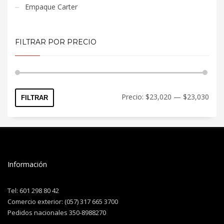
Empaque Carter
FILTRAR POR PRECIO
Precio:
$23,020
—
$23,030
FILTRAR
Información
Tel: 601 298 80 42
Comercio exterior: (057) 317 665 3700
Pedidos nacionales 350-8988270