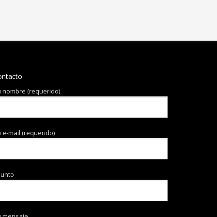
ontacto
 nombre (requerido)
 e-mail (requerido)
sunto
u mensaje