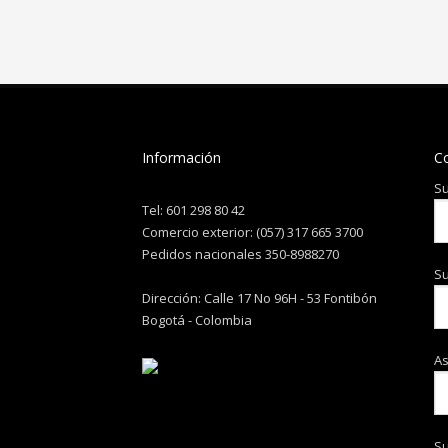
Información
C
Su
Tel: 601 298 80 42
Comercio exterior: (057) 317 665 3700
Pedidos nacionales 350-8988270
Su
Dirección: Calle 17 No 96H - 53 Fontibón
Bogotá - Colombia
A
S