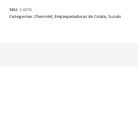
CULATA
SKU:
3-0074
SUPER
Categorías:
Chevrolet
,
Empaquetaduras de Culata
,
Suzuki
CARRY
Mod
85/00
SAMURAI
Mod
91/00
SJ-
410
Mod
91/02
970cc
Mt
F10A
Ø
69.5
mm
cantidad