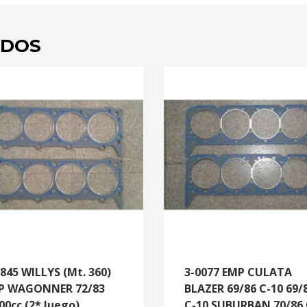
ADOS
0845 WILLYS (Mt. 360)
3-0077 EMP CULATA
EP WAGONNER 72/83
BLAZER 69/86 C-10 69/
00cc (2* Juego)
C-10 SUBURBAN 70/86 