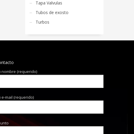
Tapa Valvulas
Tubos de exosto
Turbos
ontacto
 nombre (requerido)
 e-mail (requerido)
sunto