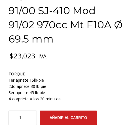
91/00 SJ-410 Mod
91/02 970cc Mt F10A Ø
69.5 mm
$
23,023
IVA
TORQUE
1er apriete 15lb-pie
2do apriete 30 lb-pie
3er apriete 45 lb-pie
4to apriete A los 20 minutos
3-
AÑADIR AL CARRITO
0074
EMP