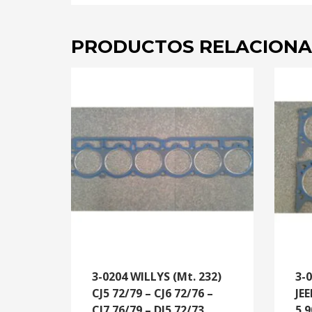
PRODUCTOS RELACION
3-0204 WILLYS (Mt. 232)
3-
CJ5 72/79 – CJ6 72/76 –
JE
CJ7 76/79 – DJ5 72/73
5.9