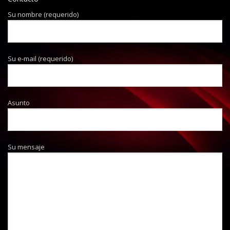
Su nombre (requerido)
Su e-mail (requerido)
Asunto
Su mensaje