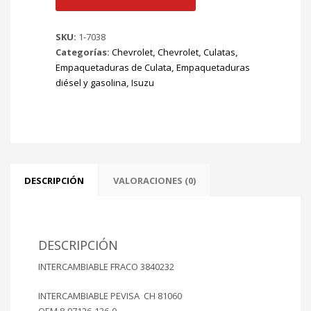
ISUZU
4BD1
SKU:
1-7038
4BD1-
Categorías:
Chevrolet
,
Chevrolet
,
Culatas
,
T
Empaquetaduras de Culata
,
Empaquetaduras
4BD2-
diésel y gasolina
,
Isuzu
T
NPR
TURBO
L4
8
VALV
3856
DESCRIPCIÓN
VALORACIONES (0)
CC
IMPORTADA
MT.4DB2
cantidad
DESCRIPCIÓN
INTERCAMBIABLE FRACO 3840232
INTERCAMBIABLE PEVISA CH 81060