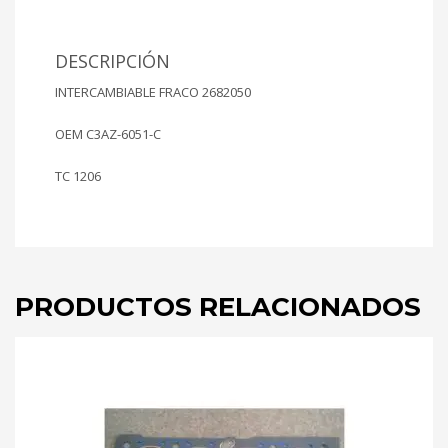
Mt
302
4949cc
DESCRIPCIÓN
Ø
INTERCAMBIABLE FRACO 2682050
102.5mm
(2
OEM C3AZ-6051-C
*JUEGO)
cantidad
TC 1206
PRODUCTOS RELACIONADOS