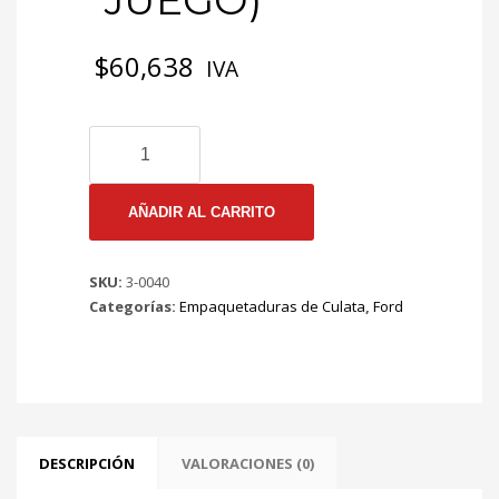
*JUEGO)
$
60,638
IVA
3-
0040
EMP
CULATA
AÑADIR AL CARRITO
FORD
CUSTOM
SKU:
3-0040
FAIRLINE
Categorías:
Empaquetaduras de Culata
,
Ford
68/80
FALCON
68/70
MUSTANG
68/72
MERCURY
COUGAR
DESCRIPCIÓN
VALORACIONES (0)
68/82