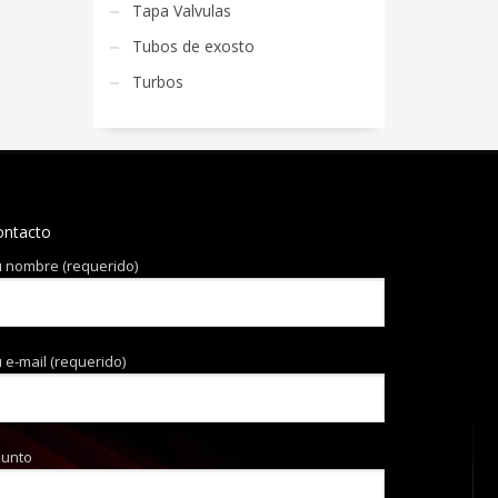
Tapa Valvulas
Tubos de exosto
Turbos
ontacto
 nombre (requerido)
 e-mail (requerido)
sunto