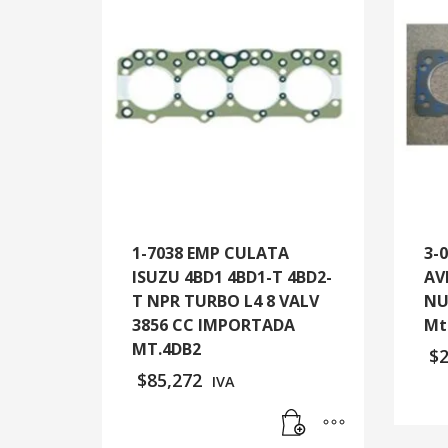
1-7038 EMP CULATA
3-
ISUZU 4BD1 4BD1-T 4BD2-
AV
T NPR TURBO L4 8 VALV
NU
3856 CC IMPORTADA
Mt
MT.4DB2
$
$
85,272
IVA