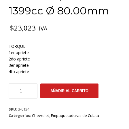
1399cc Ø 80.00mm
$
23,023
IVA
TORQUE
1er apriete
2do apriete
3er apriete
4to apriete
3-
AÑADIR AL CARRITO
0134
EMP
CULATA
SKU:
3-0134
AVEO
Categorías:
Chevrolet
,
Empaquetaduras de Culata
(II
muescas)