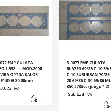
0072 EMP CULATA
3-0077 EMP CULATA
EO 1.598 c.c MOD.2006
BLAZER 69/86 C-10 69/
VIRA OPTRA KALOS
C-10 SUBURBAN 70/86 
 F14D Ø 80.00mm
20 69/86 C-30 69/86 Mt
350 5735cc (juego * 2)
23,023
IVA
$
60,638
IVA