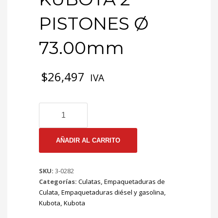
PISTONES Ø
73.00mm
$
26,497
IVA
3-
0282
EMP
CULATA
AÑADIR AL CARRITO
KUBOTA
2
SKU:
3-0282
PISTONES
Categorías:
Culatas
,
Empaquetaduras de
Ø
Culata
,
Empaquetaduras diésel y gasolina
,
73.00mm
Kubota
,
Kubota
cantidad