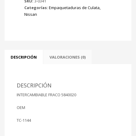
SKU:
3-0341
66/73
Categorías:
Empaquetaduras de Culata
,
CHERRY
Nissan
70/73
Mt
A10
ø
(ANILLO
IRREGULAR)
cantidad
DESCRIPCIÓN
VALORACIONES (0)
DESCRIPCIÓN
INTERCAMBIABLE FRACO 5840020
OEM
TC-1144