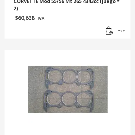
CORVETTE Mod 55/56 Mt 265 4343cc (juego *
2)
$
60,638
IVA