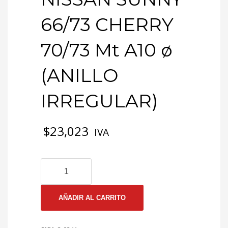
66/73 CHERRY
70/73 Mt A10 ø
(ANILLO
IRREGULAR)
$
23,023
IVA
3-
0341
EMP
CULATA
AÑADIR AL CARRITO
NISSAN
SUNNY