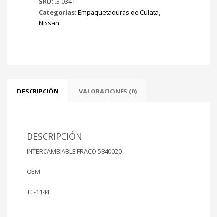
SKU:
.3-0341
66/75
Categorías:
Empaquetaduras de Culata
,
CHERRY
Nissan
70/74
Mt
A12
ø
(ANILLO
IRREGULAR)
cantidad
DESCRIPCIÓN
VALORACIONES (0)
DESCRIPCIÓN
INTERCAMBIABLE FRACO 5840020
OEM
TC-1144