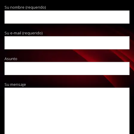
Su nombre (requerido)
Su e-mail (requerido)
Asunto
Su mensaje