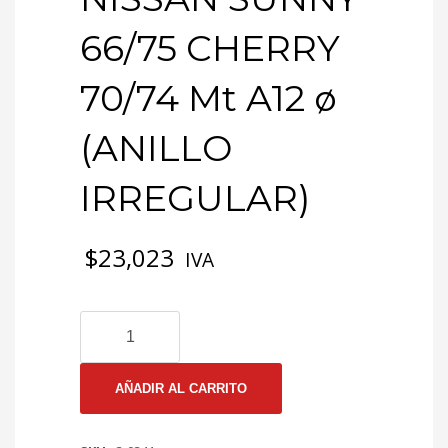
66/75 CHERRY
70/74 Mt A12 ø
(ANILLO
IRREGULAR)
$
23,023
IVA
3-
0341
EMP
CULATA
AÑADIR AL CARRITO
NISSAN
SUNNY