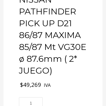
PATHFINDER
PICK UP D21
86/87 MAXIMA
85/87 Mt VG30E
ø 87.6mm ( 2*
JUEGO)
$
49,269
IVA
3-
0347