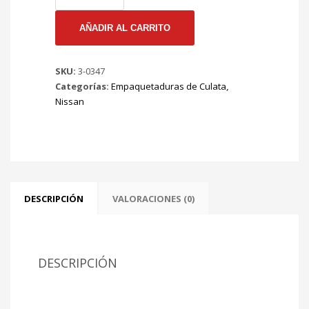
EMP
CULATA
AÑADIR AL CARRITO
NISSAN
PATHFINDER
SKU:
3-0347
PICK
Categorías:
Empaquetaduras de Culata
,
UP
Nissan
D21
86/87
MAXIMA
85/87
Mt
VG30E
ø
DESCRIPCIÓN
VALORACIONES (0)
87.6mm
(
2*
JUEGO)
DESCRIPCIÓN
cantidad