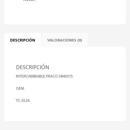
ZD30DDTI
ø
100.6
mm
cantidad
DESCRIPCIÓN
VALORACIONES (0)
DESCRIPCIÓN
INTERCAMBIABLE FRACO 5840315
OEM
TC-3526