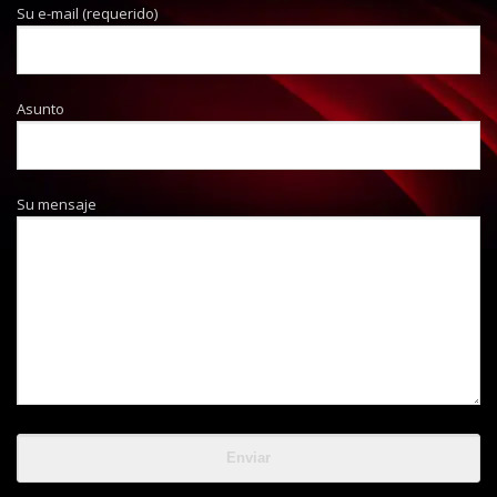
Su e-mail (requerido)
Asunto
Su mensaje