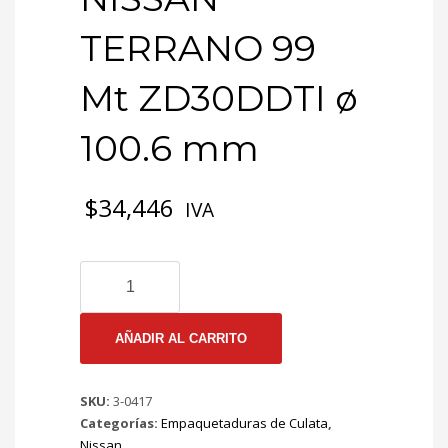
TERRANO 99
Mt ZD30DDTI ø
100.6 mm
$
34,446
IVA
3-
0417
EMP
CULATA
AÑADIR AL CARRITO
NISSAN
TERRANO
SKU:
3-0417
99
Categorías:
Empaquetaduras de Culata
,
Mt
Nissan