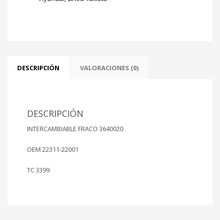
G4K
1495cc
Ø
76.40mm
cantidad
DESCRIPCIÓN
VALORACIONES (0)
DESCRIPCIÓN
INTERCAMBIABLE FRACO 3640020
OEM 22311-22001
TC 3399