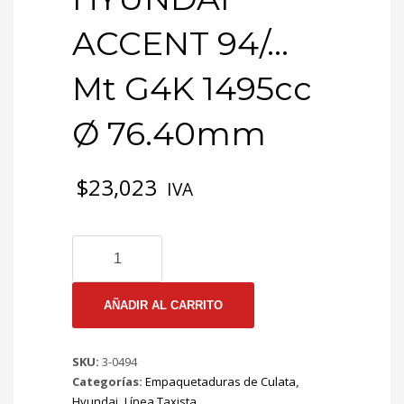
ACCENT 94/…
Mt G4K 1495cc
Ø 76.40mm
$
23,023
IVA
3-
0494
EMP
CULATA
AÑADIR AL CARRITO
HYUNDAI
ACCENT
SKU:
3-0494
94/...
Categorías:
Empaquetaduras de Culata
,
Mt
Hyundai
,
Línea Taxista