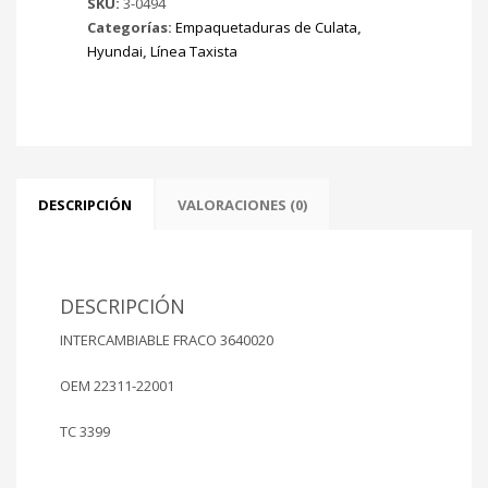
SKU:
3-0494
94/99
Categorías:
Empaquetaduras de Culata
,
GETZ
Hyundai
,
Línea Taxista
02/...
Mt
G4N
1341cc
Ø
76.40mm
cantidad
DESCRIPCIÓN
VALORACIONES (0)
DESCRIPCIÓN
INTERCAMBIABLE FRACO 3640020
OEM 22311-22001
TC 3399