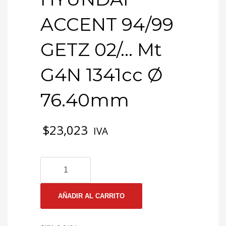
ACCENT 94/99
GETZ 02/… Mt
G4N 1341cc Ø
76.40mm
$
23,023
IVA
3-
0494
EMP
CULATA
AÑADIR AL CARRITO
HYUNDAI
ACCENT