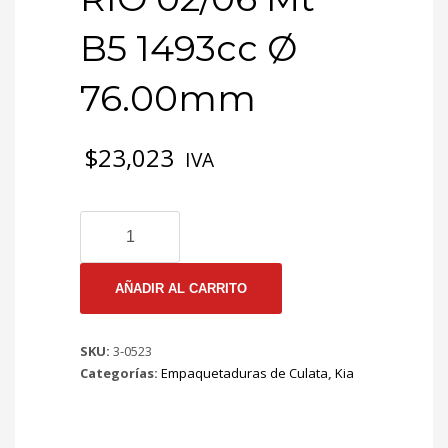
B5 1493cc Ø
76.00mm
$
23,023
IVA
3-
0523
EMP
CULATA
AÑADIR AL CARRITO
KIA
RIO
SKU:
3-0523
02/06
Categorías:
Empaquetaduras de Culata
,
Kia
Mt
B5
1493cc
Ø