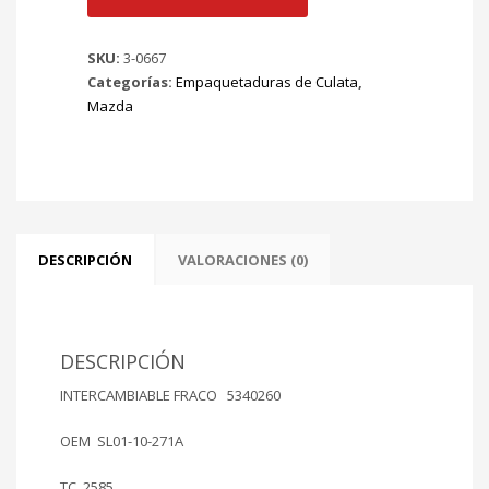
MAZDA
T
SKU:
3-0667
3500
Categorías:
Empaquetaduras de Culata
,
DIESEL
Mazda
84/...
Mt
SL
3455cc
Ø
104.70mm
LAMINADA
DESCRIPCIÓN
VALORACIONES (0)
AMBAS
CARAS
cantidad
DESCRIPCIÓN
INTERCAMBIABLE FRACO 5340260
OEM SL01-10-271A
TC 2585