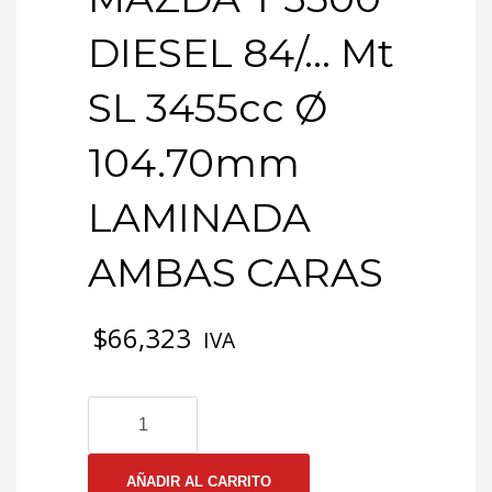
DIESEL 84/… Mt
SL 3455cc Ø
104.70mm
LAMINADA
AMBAS CARAS
$
66,323
IVA
3-
0667
EMP
CULATA
AÑADIR AL CARRITO