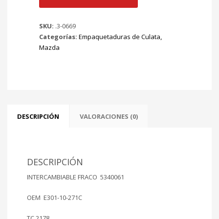
MAZDA
323
SKU:
.3-0669
80/87
Categorías:
Empaquetaduras de Culata
,
FAMILIA
Mazda
83/84
GLC
80/83
Mt
E5
1490cc
Ø
DESCRIPCIÓN
VALORACIONES (0)
78.00mm
cantidad
DESCRIPCIÓN
INTERCAMBIABLE FRACO 5340061
OEM E301-10-271C
TC 2178