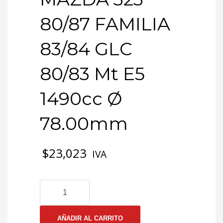
80/87 FAMILIA
83/84 GLC
80/83 Mt E5
1490cc Ø
78.00mm
$
23,023
IVA
3-
0669
EMP
CULATA
AÑADIR AL CARRITO