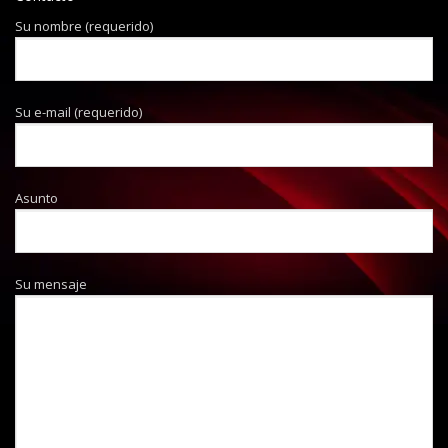
Su nombre (requerido)
Su e-mail (requerido)
Asunto
Su mensaje