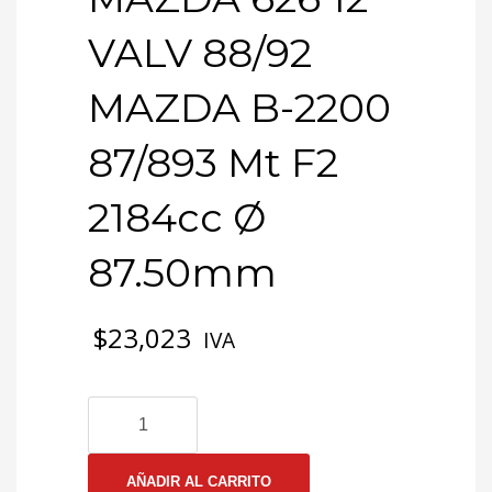
VALV 88/92
MAZDA B-2200
87/893 Mt F2
2184cc Ø
87.50mm
$
23,023
IVA
3-
0884
EMP
CULATA
AÑADIR AL CARRITO