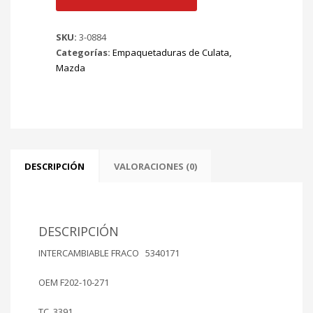
MAZDA
626
SKU:
3-0884
12
Categorías:
Empaquetaduras de Culata
,
VALV
Mazda
88/92
MAZDA
B-
2200
87/893
Mt
F2
DESCRIPCIÓN
VALORACIONES (0)
2184cc
Ø
87.50mm
cantidad
DESCRIPCIÓN
INTERCAMBIABLE FRACO 5340171
OEM F202-10-271
TC 3391