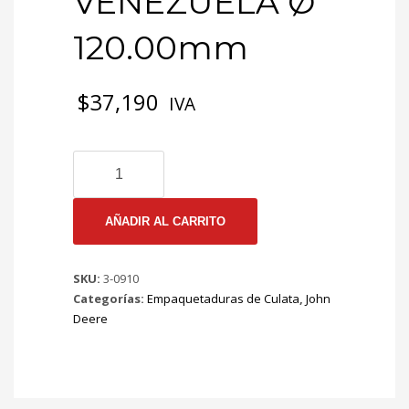
VENEZUELA Ø
120.00mm
$
37,190
IVA
3-
0910
EMP
CULATA
AÑADIR AL CARRITO
JHON
DEERE
SKU:
3-0910
4
Categorías:
Empaquetaduras de Culata
,
John
CIL
Deere
Mt
2030
219
VENEZUELA
Ø