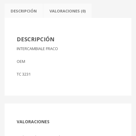
1000cc
Ø
DESCRIPCIÓN
VALORACIONES (0)
69.70mm
cantidad
DESCRIPCIÓN
INTERCAMBIALE FRACO
OEM
TC 3231
VALORACIONES