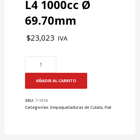
L4 1000cc Ø
69.70mm
$
23,023
IVA
7-
1014
EMP
CULATA
AÑADIR AL CARRITO
PUNTO
-
SKU:
7-1014
MILLE
Categorías:
Empaquetaduras de Culata
,
Fiat
FIRE
SERNA
UNO
Mt
L4