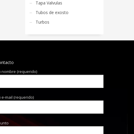
Tapa Valvulas
Tubos de exosto
Turbos
ontacto
 nombre (requerido)
 e-mail (requerido)
sunto