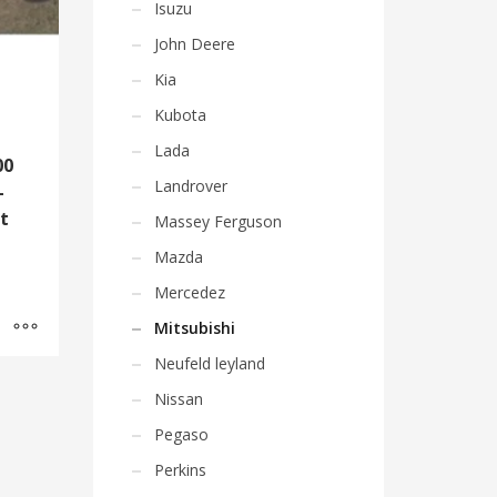
Isuzu
John Deere
Kia
Kubota
Lada
00
Landrover
-
t
Massey Ferguson
Mazda
Mercedez
Mitsubishi
Neufeld leyland
Nissan
Pegaso
Perkins