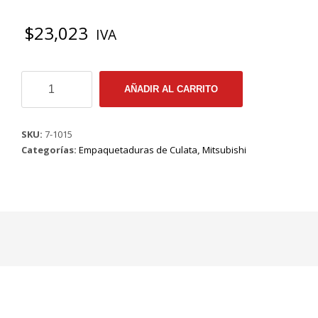
$
23,023
IVA
7-
AÑADIR AL CARRITO
1015
EMP
CULATA
SKU:
7-1015
MITSUBISHI
Categorías:
Empaquetaduras de Culata
,
Mitsubishi
4G
Ø
79.30MM
cantidad