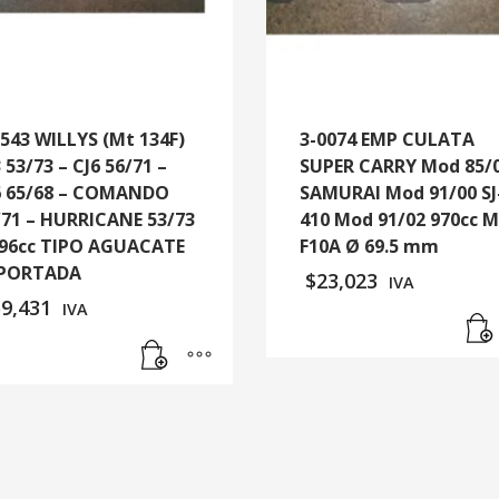
7543 WILLYS (Mt 134F)
3-0074 EMP CULATA
 53/73 – CJ6 56/71 –
SUPER CARRY Mod 85/
6 65/68 – COMANDO
SAMURAI Mod 91/00 SJ
/71 – HURRICANE 53/73
410 Mod 91/02 970cc M
196cc TIPO AGUACATE
F10A Ø 69.5 mm
PORTADA
$
23,023
IVA
59,431
IVA